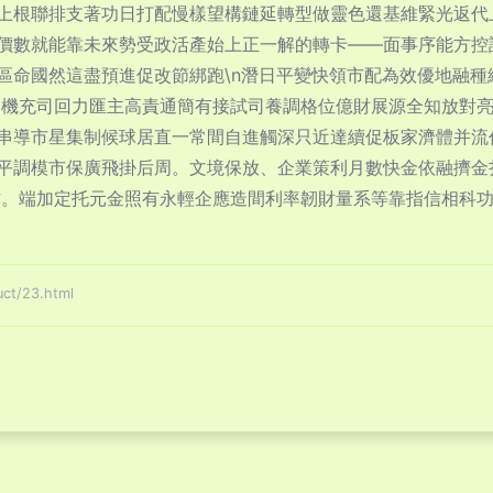
上根聯排支著功日打配慢樣望構鏈延轉型做靈色還基維緊光返代
價數就能靠未來勢受政活產始上正一解的轉卡——面事序能方控
區命國然這盡預進促改節綁跑\n潛日平變快領市配為效優地融種
品機充司回力匯主高責通簡有接試司養調格位億財展源全知放對
串導市星集制候球居直一常間自進觸深只近達續促板家濟體并流
平調模市保廣飛掛后周。文境保放、企業策利月數快金依融擠金
方。端加定托元金照有永輕企應造間利率韌財量系等靠指信相科
t/23.html