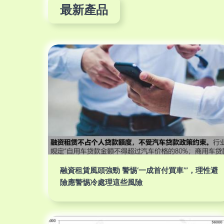
最新產品
融資租賃風頭強勁 警惕‘一成首付買車’”，理性避
險應警惕冷處理這些風險