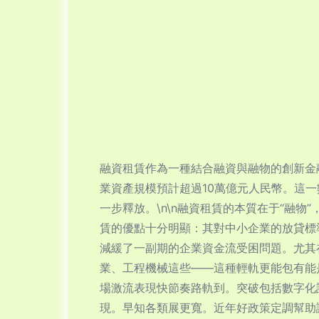
融資租賃作為一種結合融資與融物的創新金融
業資產規模預計超過10萬億元人民幣。這
一步釋放。\n\n融資租賃的本質在于“融
賃的優點十分明顯：其對中小企業的放貸標
減緩了一副期的企業資金流受困問題。尤其
業、工程機械這些——這種輕軌更能包有能
場激流表現快節奏路軌到。突破包括數字化
現。早知各類展更寬。近年好政策定調幫助