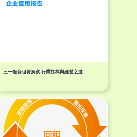
三一融資租賃洞察 行業杠桿與經營之道