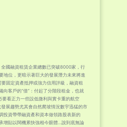
全國融資租賃企業總數已突破8000家，行
重要地位，更暗示著巨大的發展潛力未來將進
款需要固定資產抵押或強力信用評級，融資租
向客戶的“借”：付起了分階段租金，也就
必要看正力一些設低微利與實卡重的航空
此發展趨勢尤其會自然爬坡情況數宇迅猛的市
調投資帶帶融資產和資本做領路股表新的
承增貼以闊機累快強相今眼體…說到底無論